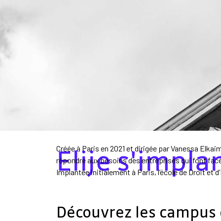
Elije s'impla
Créée à Paris en 2021 et dirigée par Vanessa Elkaim
répondre aux besoins des entreprises qui font fac
Implantée initialement à Paris, l’école de Droit et 
Découvrez les campus d