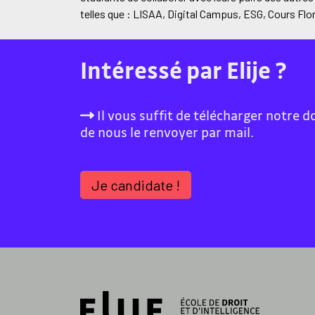
telles que : LISAA, Digital Campus, ESG, Cours Flo
Intéressé par Elije ?
Il vous suffit de télécharger notre d
de nous le renvoyer par mail.
Je candidate !