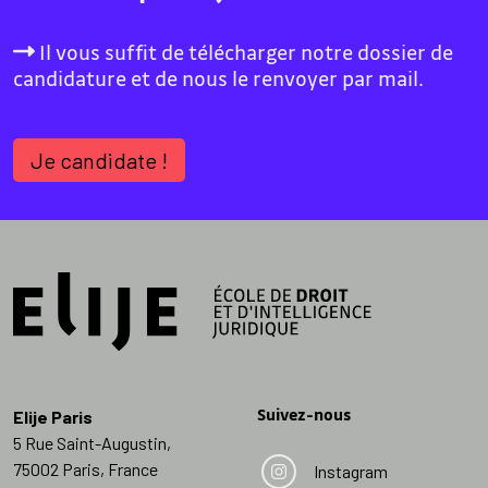
Il vous suffit de télécharger notre dossier de
candidature et de nous le renvoyer par mail.
Je candidate !
Suivez-nous
Elije Paris
5 Rue Saint-Augustin,
75002 Paris, France
Instagram