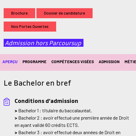
Brochure
Dossier de candidature
Nos Portes Ouvertes
Admission hors Parcoursup
APERÇU
PROGRAMME
COMPÉTENCES VISÉES
ADMISSION
MÉTIE
Le Bachelor en bref
Conditions d’admission
>
Bachelor 1 : titulaire du baccalauréat.
>
Bachelor 2 : avoir effectué une première année de Droit
en ayant validé 60 crédits ECTS.
>
Bachelor 3 : avoir effectué deux années de Droit en