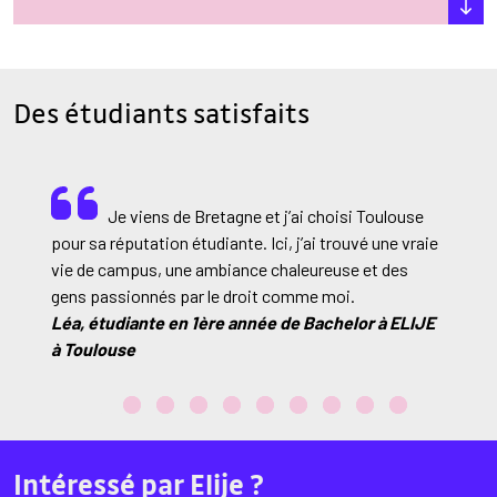
Des étudiants satisfaits
Je viens de Bretagne et j’ai choisi Toulouse
rs
pour sa réputation étudiante. Ici, j’ai trouvé une vraie
sim
vie de campus, une ambiance chaleureuse et des
app
gens passionnés par le droit comme moi.
aca
Léa, étudiante en 1ère année de Bachelor à ELIJE
pro
à Toulouse
Eli
Intéressé par Elije ?