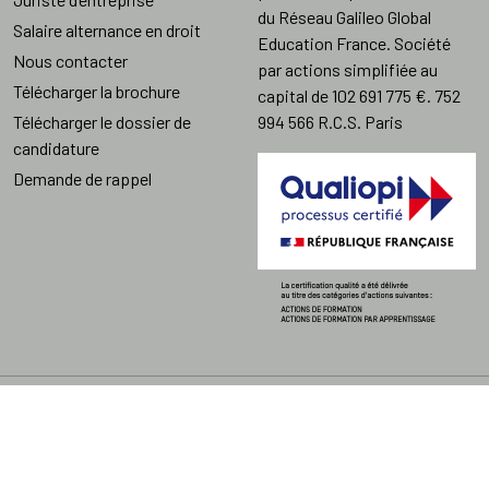
du Réseau Galileo Global
Salaire alternance en droit
Education France. Société
Nous contacter
par actions simplifiée au
Télécharger la brochure
capital de 102 691 775 €. 752
Télécharger le dossier de
994 566 R.C.S. Paris
candidature
Demande de rappel
Copyright @ Elije 2024 -
Mentions légales
Établissement d'enseignement
Accessibilité : non conforme
supérieur technique privé