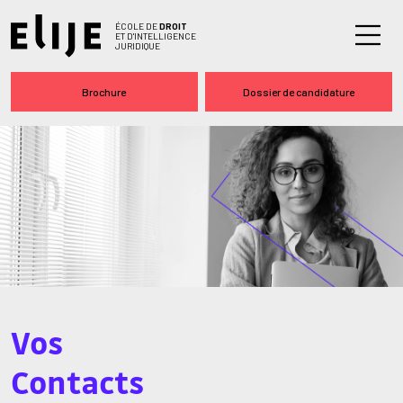
ÉCOLE DE
DROIT
ET D'INTELLIGENCE
JURIDIQUE
Brochure
Dossier de candidature
Vos
Contacts