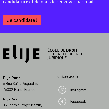
candidature et de nous le renvoyer par mail.
Je candidate !
Suivez-nous
Elije Paris
5 Rue Saint-Augustin,
75002 Paris, France
Instagram
Elije Aix
Facebook
95 Chemin Roger Martin,