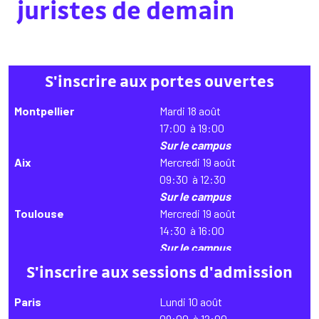
juristes
de demain
S'inscrire aux portes ouvertes
Montpellier
Mardi 18 août
17:00 à 19:00
Sur le campus
Aix
Mercredi 19 août
09:30 à 12:30
Sur le campus
Toulouse
Mercredi 19 août
14:30 à 16:00
Sur le campus
Rennes
Mercredi 19 août
S'inscrire aux sessions d'admission
17:00 à 19:00
Sur le campus
Paris
Lundi 10 août
Paris
Mercredi 26 août
09:00 à 12:00