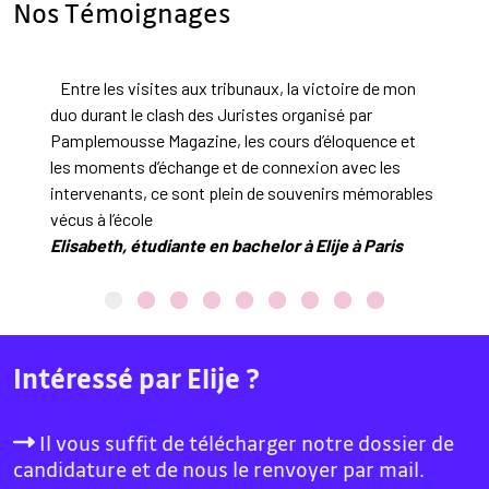
Nos Témoignages
Entre les visites aux tribunaux, la victoire de mon
Dan
rs
duo durant le clash des Juristes organisé par
ave
Pamplemousse Magazine, les cours d’éloquence et
spo
les moments d’échange et de connexion avec les
Lau
intervenants, ce sont plein de souvenirs mémorables
vécus à l’école
Elisabeth, étudiante en bachelor à Elije à Paris
Intéressé par Elije ?
Il vous suffit de télécharger notre dossier de
candidature et de nous le renvoyer par mail.