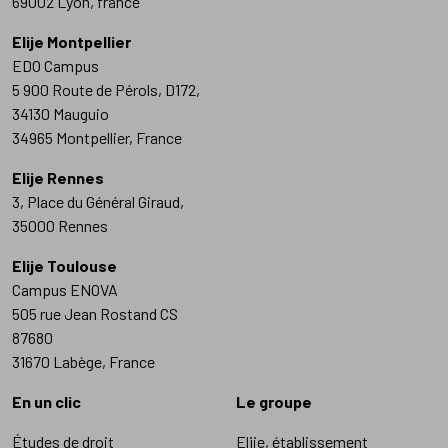
69002 Lyon, france
Elije Montpellier
EDO Campus
5 900 Route de Pérols, D172,
34130 Mauguio
34965 Montpellier, France
Elije Rennes
3, Place du Général Giraud,
35000 Rennes
Elije Toulouse
Campus ENOVA
505 rue Jean Rostand CS
87680
31670 Labège, France
En un clic
Le groupe
Études de droit
Elije, établissement