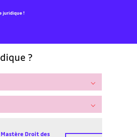
juridique !
idique ?
Mastère Droit des