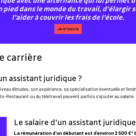
ique avec une alternance qui lui permet d
 pied dans le monde du travail, d’élargir 
l’aider à couvrir les frais de l’école.
Je m'inscris
e carrière
un assistant juridique ?
niveau d’études, son expérience, sa spécialisation éventuelle et l’end
ets-Restaurant ou du télétravail peuvent parfois s’ajouter au salaire.
Le salaire d'un assistant juridiq
La rémunération d'un débutant est d’environ 2 500 €* 