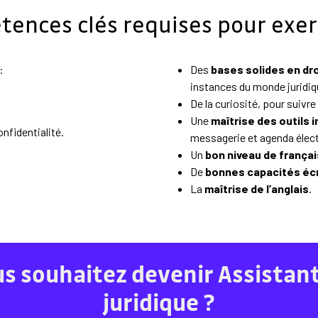
tences clés requises pour exer
:
Des
bases solides en dro
instances du monde juridiq
De la curiosité, pour suivre l
Une
maîtrise des outils 
onfidentialité.
messagerie et agenda élec
Un
bon niveau de françai
De
bonnes capacités écr
La
maîtrise de l’anglais
.
s souhaitez devenir Assistan
juridique ?