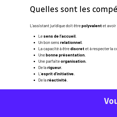
Quelles sont les compé
L’assistant juridique doit être
polyvalent
et avoir 
Le
sens de l’accueil
.
Un bon sens
relationnel
.
La capacité à être
discret
et à respecter la c
Une
bonne présentation
.
Une parfaite
organisation
.
De la
rigueur
.
L’
esprit d’initiative
.
De la
réactivité
.
Vou