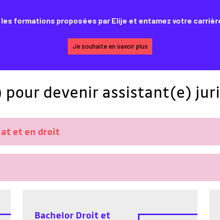
les formations proposées par Elije et entamez votre carrière 
Je souhaite en savoir plus
 pour devenir assistant(e) jur
at et en droit
Bachelor Droit et