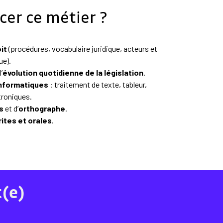
cer ce métier ?
it
(procédures, vocabulaire juridique, acteurs et
ue).
’
évolution quotidienne de la législation
.
informatiques
: traitement de texte, tableur,
troniques.
s
et d’
orthographe
.
ites et orales
.
t(e)