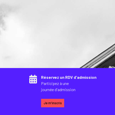
Réservez un RDV d'admission
Participez à une
journée d'admission
Je m'inscris