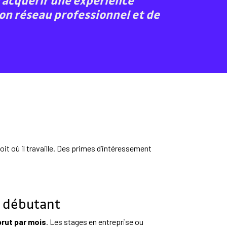
’acquérir une expérience
son réseau professionnel et de
roit où il travaille. Des primes d’intéressement
ue débutant
brut par mois
. Les stages en entreprise ou