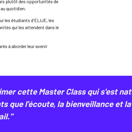
mais plutôt des opportunités de
t au quotidien.
ur les étudiants d'ELIJE, les
nités qui les attendent dans le
rés à aborder leur avenir
nimer cette Master Class qui s'est na
s que l'écoute, la bienveillance et 
il."