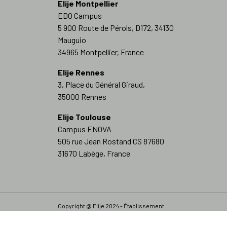
Elije Montpellier
EDO Campus
5 900 Route de Pérols, D172, 34130
Mauguio
34965 Montpellier, France
Elije Rennes
3, Place du Général Giraud,
35000 Rennes
Elije Toulouse
Campus ENOVA
505 rue Jean Rostand CS 87680
31670 Labège, France
Copyright @ Elije 2024 - Établissement
d'enseignement supérieur technique privé